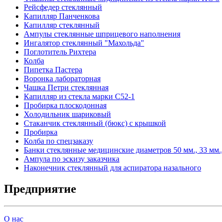
Рейсфедер стеклянный
Капилляр Панченкова
Капилляр стеклянный
Ампулы стеклянные шприцевого наполнения
Ингалятор стеклянный "Махольда"
Поглотитель Рихтера
Колба
Пипетка Пастера
Воронка лабораторная
Чашка Петри стеклянная
Капилляр из стекла марки С52-1
Пробирка плоскодонная
Холодильник шариковый
Стаканчик стеклянный (бюкс) с крышкой
Пробирка
Колба по спецзаказу
Банки стеклянные медицинские диаметров 50 мм., 33 мм., 
Ампула по эскизу заказчика
Наконечник стеклянный для аспиратора назального
Предприятие
О нас