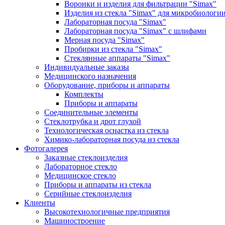
Воронки и изделия для фильтрации "Simax"
Изделия из стекла "Simax" для микробиологи
Лабораторная посуда "Simax"
Лабораторная посуда "Simax" с шлифами
Мерная посуда "Simax"
Пробирки из стекла "Simax"
Стеклянные аппараты "Simax"
Индивидуальные заказы
Медицинского назначения
Оборудование, приборы и аппараты
Комплекты
Приборы и аппараты
Соединительные элементы
Стеклотрубка и дрот глухой
Технологическая оснастка из стекла
Химико-лабораторная посуда из стекла
Фотогалерея
Заказные стеклоизделия
Лабораторное стекло
Медицинское стекло
Приборы и аппараты из стекла
Серийные стеклоизделия
Клиенты
Высокотехнологичные предприятия
Машиностроение