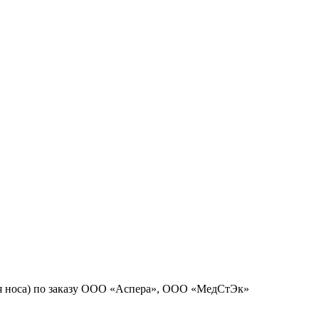
я носа) по заказу ООО
«
Аспера», ООО
«
МедСтЭк»