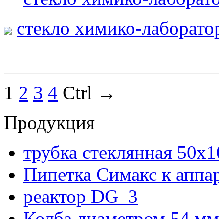
стекло химико-лаборато
1
2
3
4
Ctrl →
Продукция
трубка стеклянная 50х
Пипетка Симакс к аппа
реактор DG_3
Колба диаметром 54 мм