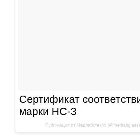
Сертификат соответстви
марки НС-3
Публикация от Медлабстекло
(
@medlabglass