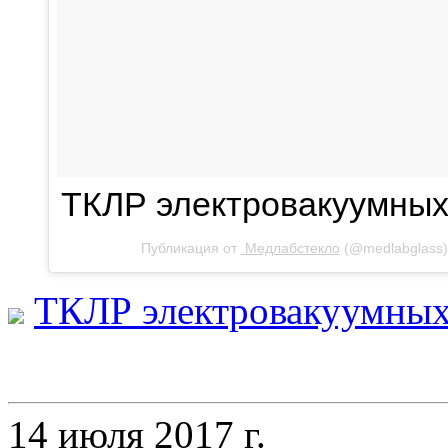
ТКЛР электровакуумных
Публикация от
Медлабстекло
(
@medlabglass
ТКЛР электровакуумных
14 июля 2017 г.