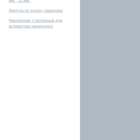
мм., 11 мм.
Ампула по эскизу заказчика
Наконечник стеклянный для
аспиратора назального
к У-образный типа
ый типа ТС-У
образцу заказчика
аказчика