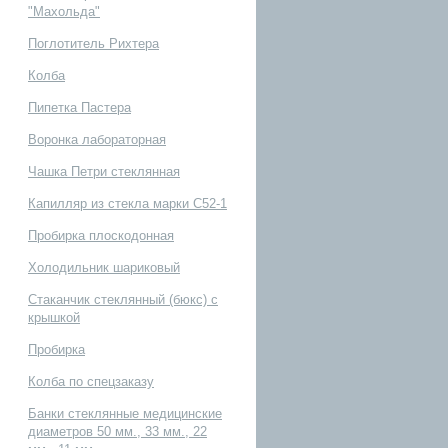
"Махольда"
Поглотитель Рихтера
Колба
пецзаказу
Пипетка Пастера
Воронка лабораторная
Чашка Петри стеклянная
Капилляр из стекла марки С52-1
Пробирка плоскодонная
Холодильник шариковый
Стаканчик стеклянный (бюкс) с
крышкой
абораторная
Пробирка
Колба по спецзаказу
е различных типоразмеров
Банки стеклянные медицинские
диаметров 50 мм., 33 мм., 22