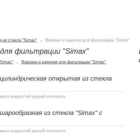
Стеклянны
аспиратор
Стеклянный наконечн
 из стекла "Simax"
→
Воронки и изделия для фильтрации "Simax"
из медицинского сте
 для фильтрации "Simax"
Далее
"Simax"
→
Воронки и изделия для фильтрации "Simax"
 цилиндрическая открытая из стекла
Пипетка 
меси жидкостей разной плотности.
Пипетка Пастера
шарообразная из стекла "Simax" с
Далее
меси жидкостей разной плотности.