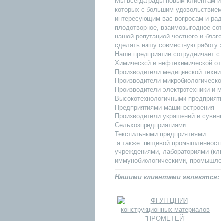
Мы всегда рады новым клиентам и
которых с большим удовольствием
интересующим вас вопросам и рад
плодотворное, взаимовыгодное со
нашей репутацией честного и благ
сделать нашу совместную работу 
Наше предприятие сотрудничает 
Химической и нефтехимической о
Производители медицинской техни
Производители микробиологическо
Производители электротехники и 
Высокотехнологичными предприят
Предприятиями машиностроения
Производители украшений и сувени
Сельхозпредприятиями
Текстильными предприятиями
а также: пищевой промышленност
учреждениями, лабораториями (кл
иммунобиологическими, промышле
Нашими клиентами являются: