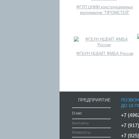
ФГУП ЦНИИ конструкционных
материалов "ПРОМЕТЕЙ"
ФГБУН НЦБМТ ФМБА России
ПРЕДПРИЯТИЕ
ПОЗВОН
ДО 18 П
О нас
+7
(496
Контакты
+7
(917
Реквизиты
+7
(925