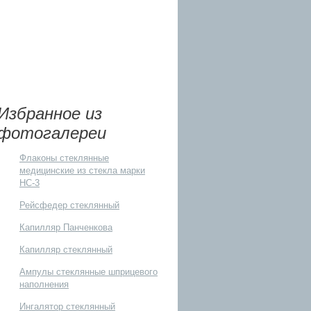
й наконечник для
а назального
ик для аспиратора назального
кла марки НС-3
Избранное из
фотогалереи
Флаконы стеклянные
медицинские из стекла марки
НС-3
Рейсфедер стеклянный
Пастера
Капилляр Панченкова
Капилляр стеклянный
Ампулы стеклянные шприцевого
наполнения
Ингалятор стеклянный