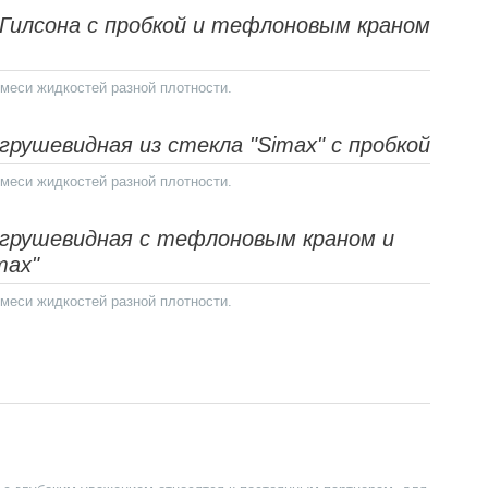
Гилсона с пробкой и тефлоновым краном
меси жидкостей разной плотности.
Колба по с
грушевидная из стекла "Simax" с пробкой
Колба по спецзаказу
меси жидкостей разной плотности.
Далее
 грушевидная с тефлоновым краном и
max"
меси жидкостей разной плотности.
Воронка л
Воронки лабораторны
Далее