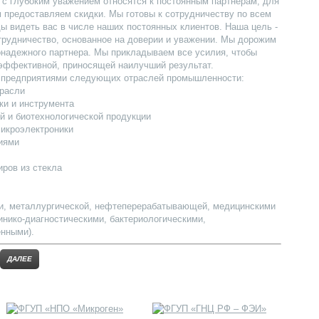
 с глубоким уважением относятся к постоянным партнерам, для
 предоставляем скидки. Мы готовы к сотрудничеству по всем
ы видеть вас в числе наших постоянных клиентов. Наша цель -
трудничество, основанное на доверии и уважении. Мы дорожим
онадежного партнера. Мы прикладываем все усилия, чтобы
эффективной, приносящей наилучший результат.
с предприятиями следующих отраслей промышленности:
трасли
Переходни
ки и инструмента
й и биотехнологической продукции
ТС-У
микроэлектроники
иями
Переходник У-образн
ров из стекла
Далее
и, металлургической, нефтеперерабатывающей, медицинскими
инико-диагностическими, бактериологическими,
нными).
ДАЛЕЕ
Ампула по 
Ампула по образцу з