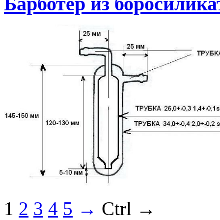
Барботер из боросилика
1
2
3
4
5
→
Ctrl →