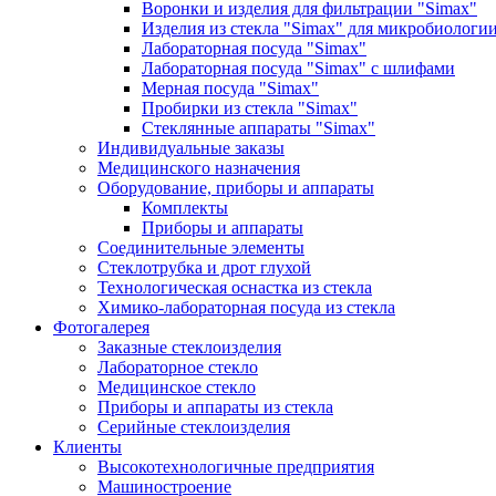
Воронки и изделия для фильтрации "Simax"
Изделия из стекла "Simax" для микробиологи
Лабораторная посуда "Simax"
Лабораторная посуда "Simax" с шлифами
Мерная посуда "Simax"
Пробирки из стекла "Simax"
Стеклянные аппараты "Simax"
Индивидуальные заказы
Медицинского назначения
Оборудование, приборы и аппараты
Комплекты
Приборы и аппараты
Соединительные элементы
Стеклотрубка и дрот глухой
Технологическая оснастка из стекла
Химико-лабораторная посуда из стекла
Фотогалерея
Заказные стеклоизделия
Лабораторное стекло
Медицинское стекло
Приборы и аппараты из стекла
Серийные стеклоизделия
Клиенты
Высокотехнологичные предприятия
Машиностроение